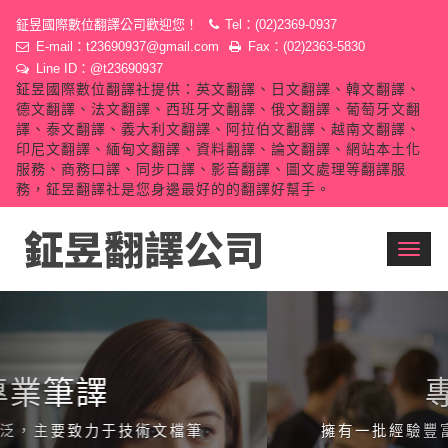
鉦昱國際數位翻譯公司歡迎您！
Tel：(02)2369-0937
E-mail：
t23690937@gmail.com
Fax：(02)2363-5830
Line ID：@t23690937
鉦昱國際數位翻譯社提供：英文翻譯、日文翻譯、韓文翻譯、
德文翻譯、法文翻譯、西班牙文翻譯、俄文翻譯、葡萄牙文翻
譯、泰文翻譯、義大利文翻譯、阿拉伯文翻譯、越南文翻譯、
印尼文翻譯、緬甸文翻譯、資料翻譯、論文翻譯、網站本土化
服務、商務口譯、同步口譯、影音翻譯、圖文處理等翻譯服
務，鉦昱翻譯社是您身邊最好的的翻譯好幫手。
Toggl
navig
專業口譯
擁有一批經驗豐富的資深口譯人才，可以提供