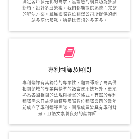
滿足客戶多元化的需求，無論您的網頁功能多麼
新穎、設計多麼繁複，我們都能提供迅速而完整
的解決方案。鉦昱國際數位翻譯公司所提供的網
站多語化服務，總是比您想的多更多。
專利翻譯及顧問
專利翻譯有其獨特的專業性，翻譯師除了需具備
相關領域的專業與精準的語言運用技巧外，更須
熟悉各國相關的法規與撰寫的格式。有鑑於專利
翻譯需求日益增加鉦昱國際數位翻譯公司於數年
前成立了專利翻譯團隊，團隊成員皆具有專利背
景，且語文素養良好的翻譯師。