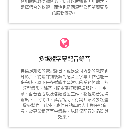
資相關的軟硬體資源，您可以依據版面的需求，
選擇適合的軟體，而這也是同類型公司望塵莫及
的服務優勢。
多媒體字幕配音錄音
無論是知名的電視節目，或是公司內部的教育訓
練影片，從翻譯到後續的配音上字幕工作也能一
併完成。以下是多媒體字幕常見的業務範疇：各
類型錄影、錄音、腳本聽打與翻譯服務。上字
幕、配音合成以及各類後製工作。數位影音光碟
輸出。工商簡介、產品說明、行銷介紹等多媒體
檔案製作。此外，我們只請母語人士擔任配音
員，於專業錄音室中錄製，以確保配音的品質與
效果。